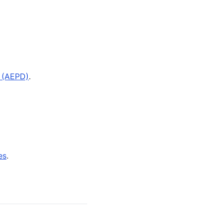
s (AEPD)
.
es
.