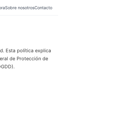
ora
Sobre nosotros
Contacto
 Esta política explica
eral de Protección de
DGDD).