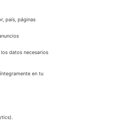
r, país, páginas
anuncios
los datos necesarios
 íntegramente en tu
tics).